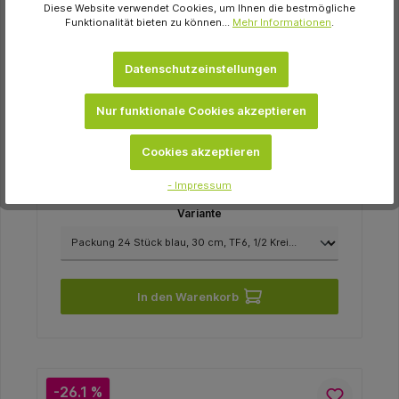
Diese Website verwendet Cookies, um Ihnen die bestmögliche
Funktionalität bieten zu können...
Mehr Informationen
.
Datenschutzeinstellungen
Johnson & Johnson
PROLENE Packung 24 Stück blau, 30 cm,
Nur funktionale Cookies akzeptieren
TF6, 1/2 Kreis, Rundkörper, spitz, 6,5 mm,
USP 7/0
217,10 €
Cookies akzeptieren
Momentan nicht auf Lager
- Impressum
Variante
In den Warenkorb
-26.1 %