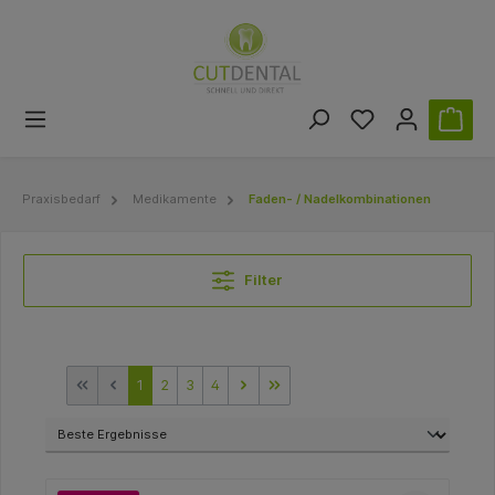
Praxisbedarf
Medikamente
Faden- / Nadelkombinationen
Filter
1
2
3
4