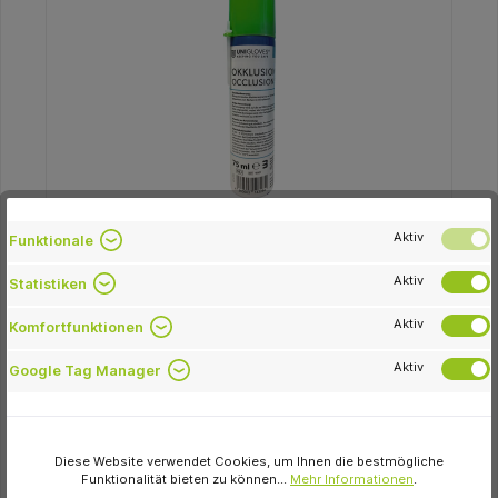
Unigloves
Aktiv
Funktionale
Occlusions-Spray Spraydose 75 ml grün
Aktiv
Statistiken
5,61 €
Aktiv
Komfortfunktionen
sofort verfügbar
Aktiv
Google Tag Manager
Variante
Diese Website verwendet Cookies, um Ihnen die bestmögliche
Funktionalität bieten zu können...
Mehr Informationen
.
In den Warenkorb