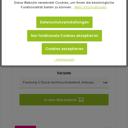
Diese Website verwendet Cookies, um Ihnen die bestmögliche
Funktionalität bieten zu können...
Mehr Informationen
.
Datenschutzeinstellungen
Erkodent
Nur funktionale Cookies akzeptieren
Stichfräser Packung 2 Stück
rechtsschneidend, linksspiralig
Cookies akzeptieren
27,48 €
- Impressum
sofort verfügbar
Variante
In den Warenkorb