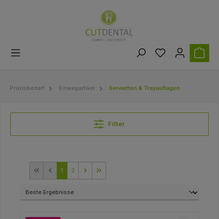
Praxisbedarf
Einwegartikel
Servietten & Trayauflagen
Filter
1
2