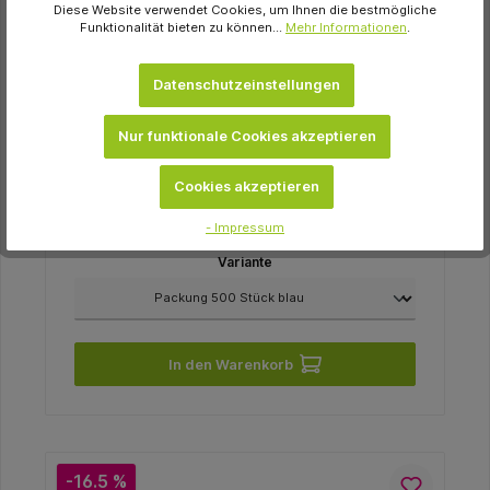
Diese Website verwendet Cookies, um Ihnen die bestmögliche
Funktionalität bieten zu können...
Mehr Informationen
.
Datenschutzeinstellungen
smartdent
smart Patientenservietten Packung 500
Nur funktionale Cookies akzeptieren
Stück blau
16,82 €
Cookies akzeptieren
sofort verfügbar
- Impressum
Variante
In den Warenkorb
-16.5 %