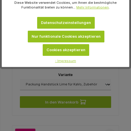
Diese Website verwendet Cookies, um Ihnen die bestmögliche
Funktionalität bieten zu können...
Mehr Informationen
.
Datenschutzeinstellungen
KaVo Dental
Nur funktionale Cookies akzeptieren
PROPHYflex™ 4 Packung Handstück Lime für
KaVo, Zubehör
Cookies akzeptieren
948,54 €
- Impressum
sofort verfügbar
Variante
In den Warenkorb