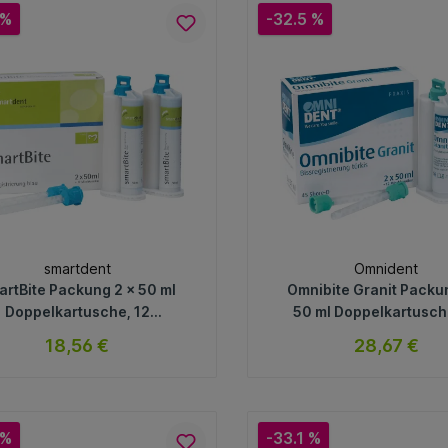
 %
-32.5 %
smartdent
Omnident
artBite Packung 2 x 50 ml
Omnibite Granit Packu
Doppelkartusche, 12
50 ml Doppelkartusch
Mischkanülen
Mischkanülen
18,56 €
28,67 €
sofort verfügbar
sofort verfügb
Variante
Variante
 %
-33.1 %