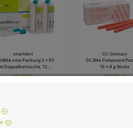
smartdent
GC Germany
rtBite cola Packung 2 x 50
GC Bite Compound Pa
ml Doppelkartusche, 12
15 x 8 g Sticks
schkanülen, Cola, braun
18,89 €
33,70 €
sofort verfügbar
sofort verfügb
Variante
Variante
 %
-28.6 %
In den Warenkorb
In den Warenkorb
er