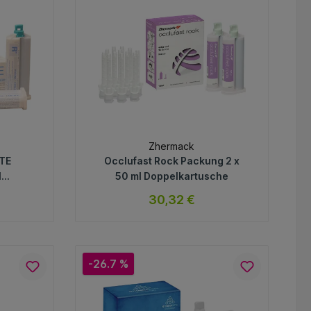
Zhermack
ITE
Occlufast Rock Packung 2 x
l
50 ml Doppelkartusche
30,32 €
anülen
ar
sofort verfügbar
Variante
-26.7 %
In den Warenkorb