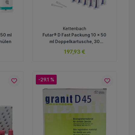
Kettenbach
 50 ml
Futar® D Fast Packung 10 x 50
nülen
ml Doppelkartusche, 30
Mischkanülen
197,93 €
ar
sofort verfügbar
Variante
-29.1 %
In den Warenkorb