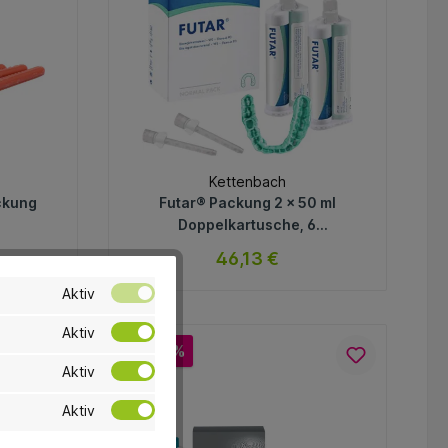
Kettenbach
ckung
Futar® Packung 2 x 50 ml
Doppelkartusche, 6
Mischkanülen
46,13 €
Aktiv
ar
sofort verfügbar
Aktiv
Variante
-26.7 %
Aktiv
In den Warenkorb
Aktiv