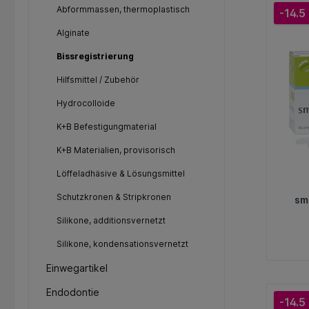
Abformmassen, thermoplastisch
-14.5
Alginate
Bissregistrierung
Hilfsmittel / Zubehör
Hydrocolloide
K+B Befestigungmaterial
K+B Materialien, provisorisch
Löffeladhäsive & Lösungsmittel
Schutzkronen & Stripkronen
sm
Silikone, additionsvernetzt
Silikone, kondensationsvernetzt
Einwegartikel
Endodontie
-14.5