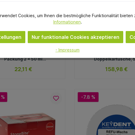
rwendet Cookies, um Ihnen die bestmögliche Funktionalität bieten 
Informationen
.
ellungen
Nur funktionale Cookies akzeptieren
Co
smartdent
DMG
- Impressum
smartBite crystal clear
O-Bite Großpackung 8 x
Packung 2 x 50 ml
Doppelkartusche, 
Doppelkartusche
Automix-Tips
22,11 €
158,98 €
sofort verfügbar
sofort verfügb
Variante
Variante
 %
-7.8 %
In den Warenkorb
In den Warenkorb