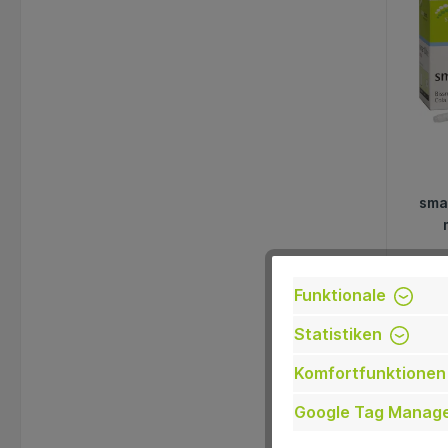
sma
Mi
Funktionale
Statistiken
-17.8
Komfortfunktionen
Google Tag Manag