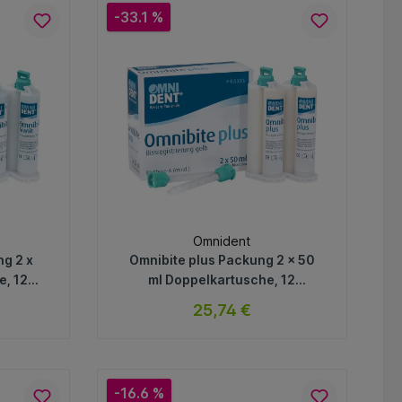
-33.1 %
Omnident
ng 2 x
Omnibite plus Packung 2 x 50
e, 12
ml Doppelkartusche, 12
Mischkanülen
25,74 €
ar
sofort verfügbar
Variante
-16.6 %