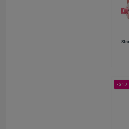
Sto
-31.7