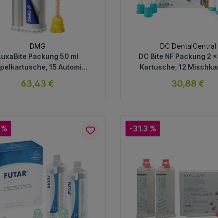
DMG
DC DentalCentral
LuxaBite Packung 50 ml
DC Bite NF Packung 2 x
pelkartusche, 15 Automix-
Kartusche, 12 Mischka
Tips
63,43 €
30,88 €
sofort verfügbar
sofort verfügb
Variante
Variante
 %
-31.3 %
In den Warenkorb
In den Warenkorb