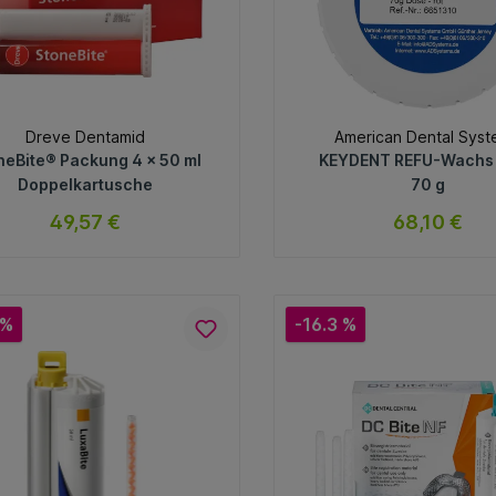
Dreve Dentamid
American Dental Sys
neBite® Packung 4 x 50 ml
KEYDENT REFU-Wachs
Doppelkartusche
70 g
49,57 €
68,10 €
sofort verfügbar
sofort verfügb
Variante
Variante
 %
-16.3 %
In den Warenkorb
In den Warenkorb