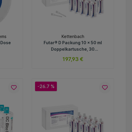
tems
Kettenbach
 Dose
Futar® D Packung 10 x 50 ml
Doppelkartusche, 30
Mischkanülen
197,93 €
ar
sofort verfügbar
Variante
-26.7 %
In den Warenkorb