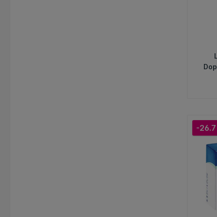
Dop
-26.7