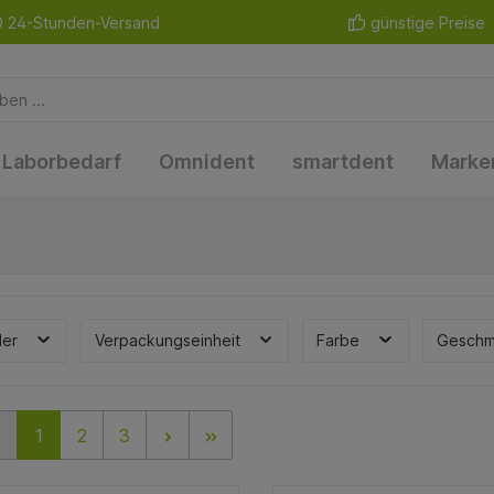
24-Stunden-Versand
günstige Preise
Laborbedarf
Omnident
smartdent
Marke
ler
Verpackungseinheit
Farbe
Gesch
1
2
3