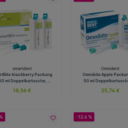
In den Warenkorb
In den Warenkorb
smartdent
Omnident
rtBite blackberry Packung
Omnibite Apple Packun
 50 ml Doppelkartusche, 12
50 ml Doppelkartusch
schkanülen, Blackberry,
Mischkanülen
18,56 €
25,74 €
violett
sofort verfügbar
sofort verfügb
Variante
Variante
 %
-12.6 %
In den Warenkorb
In den Warenkorb