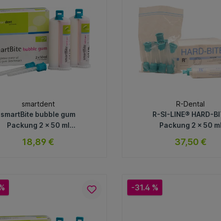
smartdent
R-Dental
smartBite bubble gum
R-SI-LINE® HARD-B
Packung 2 x 50 ml
Packung 2 x 50 m
Doppelkartusche, 12
Doppelkartusche
18,89 €
37,50 €
schkanülen, Bubble Gum,
dunkelblau,12 Mischk
rosa
SXN
sofort verfügbar
sofort verfügb
Variante
Variante
 %
-31.4 %
In den Warenkorb
In den Warenkorb