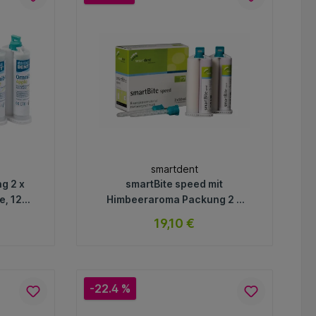
In den Warenkorb
smartdent
g 2 x
smartBite speed mit
e, 12
Himbeeraroma Packung 2 x
50 ml Doppelkartusche
19,10 €
Himbeere
ar
sofort verfügbar
Variante
-22.4 %
In den Warenkorb