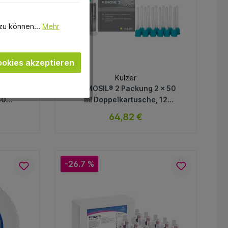
zu können...
Mehr
okies akzeptieren
Kulzer
 50 ml
MEMOSIL® 2 Packung 2 x 50
50
ml Doppelkartusche, 12
Mixing Tips grün
64,82 €
ar
sofort verfügbar
Variante
-26.7 %
In den Warenkorb