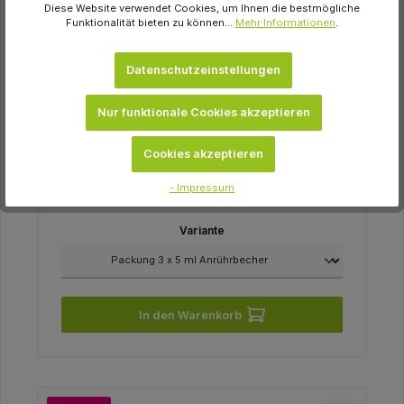
Diese Website verwendet Cookies, um Ihnen die bestmögliche
Funktionalität bieten zu können...
Mehr Informationen
.
Datenschutzeinstellungen
Dentaurum
Nur funktionale Cookies akzeptieren
Anrührbecher Silikon Packung 3 x 5 ml
Anrührbecher
Cookies akzeptieren
19,37 €
- Impressum
sofort verfügbar
Variante
In den Warenkorb