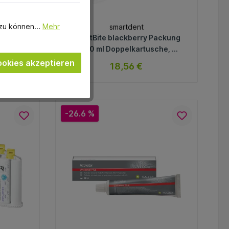
zu können...
Mehr
smartdent
e 900
smartBite blackberry Packung
 Shore
2 x 50 ml Doppelkartusche, 12
Mischkanülen, Blackberry,
okies akzeptieren
18,56 €
violett
ar
sofort verfügbar
Variante
-26.6 %
In den Warenkorb