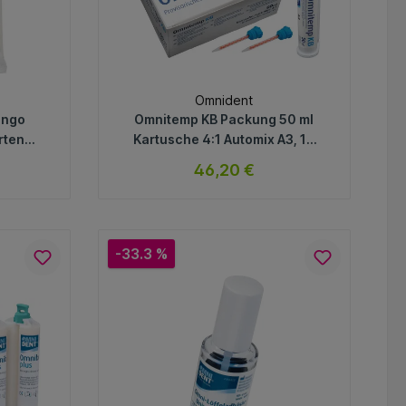
Omnident
ango
Omnitemp KB Packung 50 ml
rtend,
Kartusche 4:1 Automix A3, 10
ck,
Mischkanülen
46,20 €
b
ar
sofort verfügbar
Variante
-33.3 %
In den Warenkorb