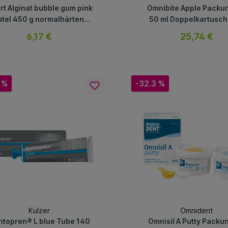
rt Alginat bubble gum pink
Omnibite Apple Packun
tel 450 g normalhärtend,
50 ml Doppelkartusch
t Bubblegumgeschmack,
Mischkanülen
6,17 €
25,74 €
pink
sofort verfügbar
sofort verfügb
Variante
Variante
 %
-32.3 %
In den Warenkorb
In den Warenkorb
Kulzer
Omnident
ntopren® L blue Tube 140
Omnisil A Putty Packun