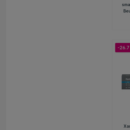
sma
Beu
mi
-26.7
Xa