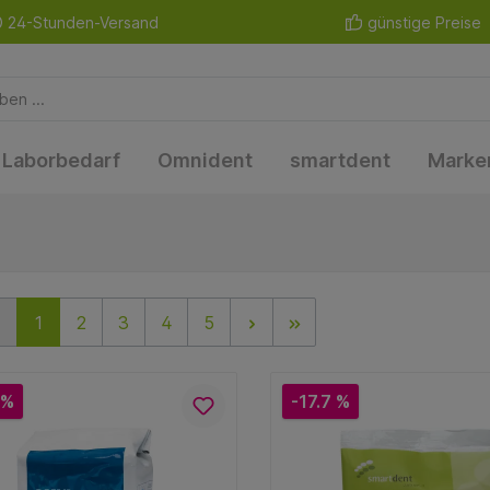
24-Stunden-Versand
günstige Preise
Laborbedarf
Omnident
smartdent
Marke
1
2
3
4
5
 %
-17.7 %