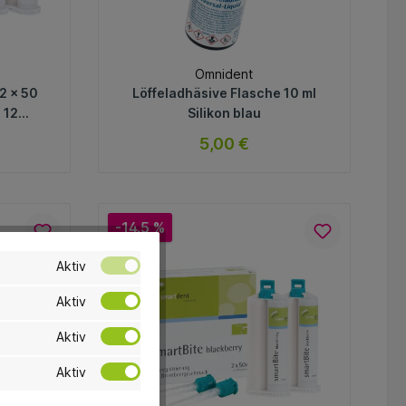
Omnident
2 x 50
Löffeladhäsive Flasche 10 ml
 12
Silikon blau
5,00 €
ar
sofort verfügbar
Variante
-14.5 %
In den Warenkorb
Aktiv
Aktiv
Aktiv
Aktiv