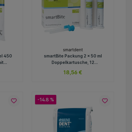
smartdent
el 450
smartBite Packung 2 x 50 ml
it
Doppelkartusche, 12
 blau,
Mischkanülen
18,56 €
ar
sofort verfügbar
Variante
-14.8 %
In den Warenkorb