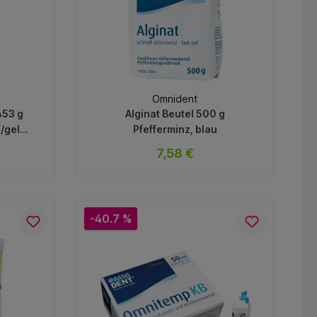
Omnident
453 g
Alginat Beutel 500 g
/gelb,
Pfefferminz, blau
7,58 €
ar
Momentan nicht auf Lager
Variante
-40.7 %
In den Warenkorb