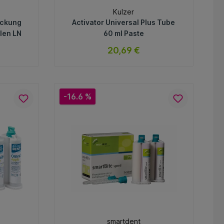
Kulzer
ackung
Activator Universal Plus Tube
len LN
60 ml Paste
20,69 €
ar
sofort verfügbar
Variante
-16.6 %
In den Warenkorb
smartdent