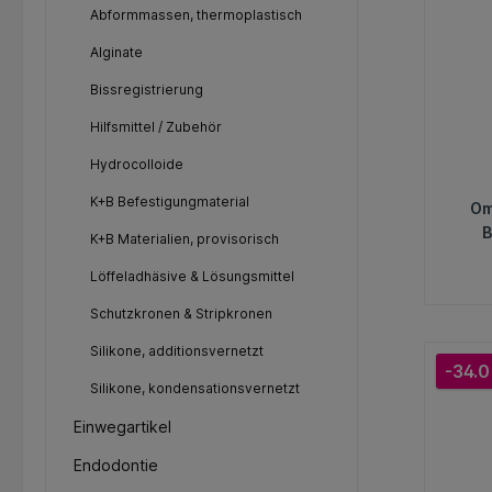
Abformmassen, thermoplastisch
Alginate
Bissregistrierung
Hilfsmittel / Zubehör
Hydrocolloide
K+B Befestigungmaterial
Om
B
K+B Materialien, provisorisch
Löffeladhäsive & Lösungsmittel
Schutzkronen & Stripkronen
Silikone, additionsvernetzt
-34.0
Silikone, kondensationsvernetzt
Einwegartikel
Endodontie