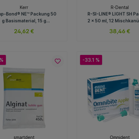
Kerr
R-Dental
p-Bond® NE™ Packung 50
R-SI-LINE® LIGHT SH P
g Basismaterial, 15 g
2 x 50 ml, 12 Mischkanü
talysator, 1 Anmischblock
24,62 €
38,46 €
sofort verfügbar
sofort verfügb
Variante
Variante
 %
-33.1 %
In den Warenkorb
In den Warenkorb
smartdent
Omnident