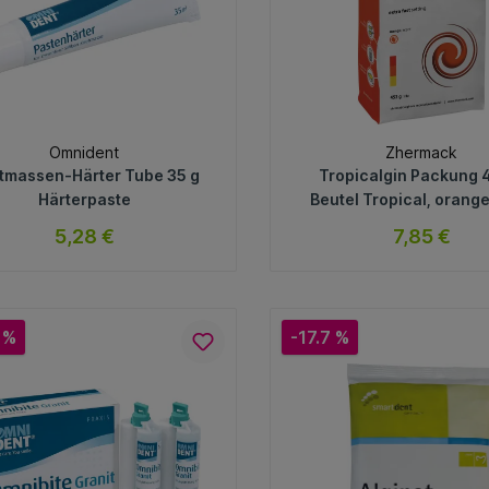
Omnident
Zhermack
tmassen-Härter Tube 35 g
Tropicalgin Packung 
Härterpaste
Beutel Tropical, orange
extra fast
5,28 €
7,85 €
sofort verfügbar
sofort verfügb
Variante
Variante
 %
-17.7 %
In den Warenkorb
In den Warenkorb