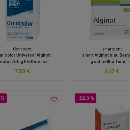
Omnident
smartdent
nicolor Universal Alginat
smart Alginat blau Beut
eutel 500 g Pfefferminz
g schnellhärtend, m
Pfefferminzgeschmack,
7,58 €
6,17 €
sofort verfügbar
sofort verfügb
Variante
Variante
 %
-22.3 %
In den Warenkorb
In den Warenkorb