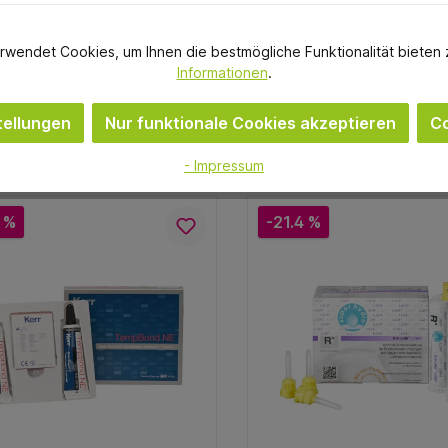
rwendet Cookies, um Ihnen die bestmögliche Funktionalität bieten 
Omnident
Omnident
Informationen
.
inat rosa Beutel 500 g NH
Silikon Knetmasse Dos
Pfefferminz, rosa
ml ohne Härter normal,
60, weiß
ellungen
Nur funktionale Cookies akzeptieren
Co
7,58 €
18,94 €
- Impressum
sofort verfügbar
sofort verfügb
Variante
Variante
 %
-21.4 %
In den Warenkorb
In den Warenkorb