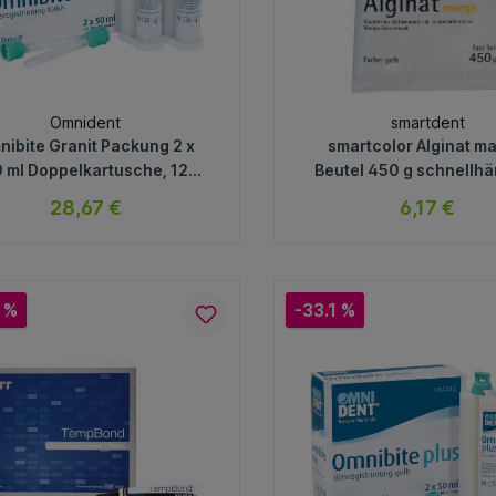
Omnident
smartdent
nibite Granit Packung 2 x
smartcolor Alginat m
 ml Doppelkartusche, 12
Beutel 450 g schnellhä
Mischkanülen
mit Mangogeschma
28,67 €
6,17 €
orange/rot zu gel
sofort verfügbar
sofort verfügb
Variante
Variante
 %
-33.1 %
In den Warenkorb
In den Warenkorb