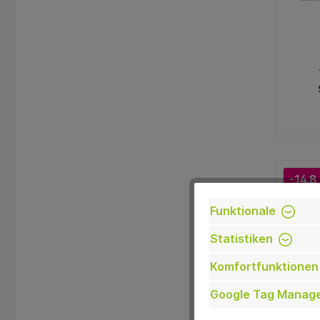
K
-14.8
Funktionale
Statistiken
Komfortfunktionen
Google Tag Manag