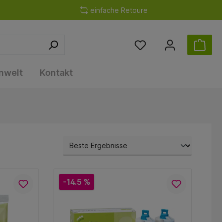
einfache Retoure
nwelt
Kontakt
-14.5 %