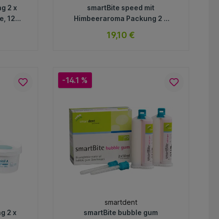
g 2 x
smartBite speed mit
e, 12
Himbeeraroma Packung 2 x
50 ml Doppelkartusche
19,10 €
Himbeere
ar
sofort verfügbar
Variante
-14.1 %
In den Warenkorb
smartdent
g 2 x
smartBite bubble gum