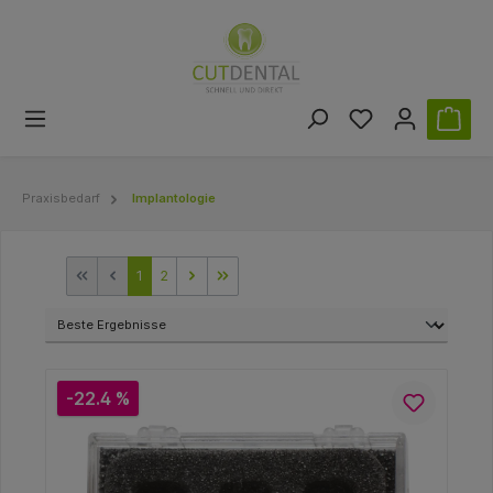
Praxisbedarf
Implantologie
1
2
-22.4 %