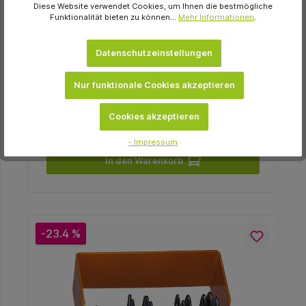
Diese Website verwendet Cookies, um Ihnen die bestmögliche
Benex® Schraube Stück kurz, Figur
Funktionalität bieten zu können...
Mehr Informationen
.
BE00123060
58,08 €
Datenschutzeinstellungen
Momentan nicht auf Lager
Nur funktionale Cookies akzeptieren
Variante
Cookies akzeptieren
- Impressum
In den Warenkorb
-23.4 %