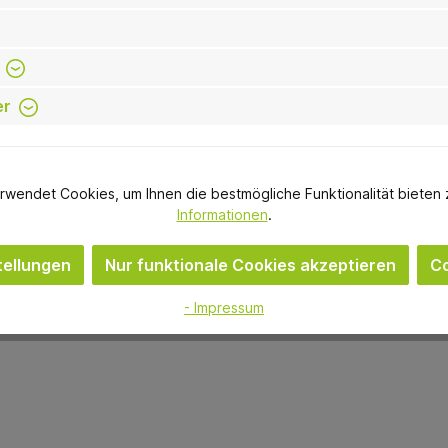
er
rwendet Cookies, um Ihnen die bestmögliche Funktionalität bieten 
Dreve Dentamid
Picodent
Informationen
.
odralit® 3 K Dose 400 g
picopoly® Set apric
Füllstoff
ellungen
Nur funktionale Cookies akzeptieren
Co
10,60 €
115,74 €
- Impressum
Momentan nicht auf Lager
Momentan nicht auf
Variante
Variante
In den Warenkorb
In den Warenkorb