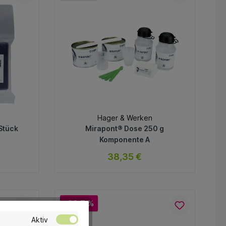
In den Warenkorb
Hager & Werken
Stück
Mirapont® Dose 250 g
Komponente A
38,35 €
ar
sofort verfügbar
Variante
-20.7 %
Aktiv
In den Warenkorb