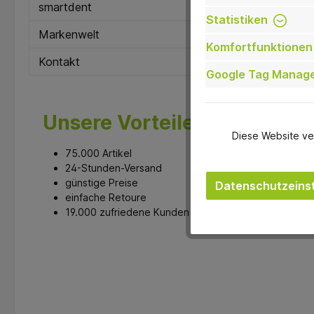
smartdent
Statistiken
Markenwelt
Komfortfunktionen
Kontakt
Google Tag Manag
Unsere Vorteile
Diese Website ve
75.000 Artikel
M
24-Stunden-Versand
günstige Preise
Datenschutzeinst
einfache Retoure
19.000 zufriedene Kunden