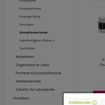
Pinsysteme
Sockelsysteme
Sonstige Gipse
Sonstiges
Stumpfmaterialien
Superhartgipse, Klasse 4
Tauchhärter
Modellieren
C
Organisation im Labor
Pa
d
Prothetik & Kunststofftechnik
Fr
Verblendtechnik
Zubehör für Laborgeräte
-35.8
Omnident
Funktionale