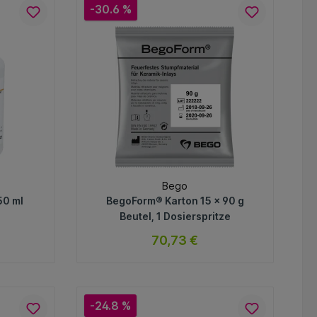
-30.6 %
Bego
50 ml
BegoForm® Karton 15 x 90 g
Beutel, 1 Dosierspritze
70,73 €
ar
sofort verfügbar
Variante
-24.8 %