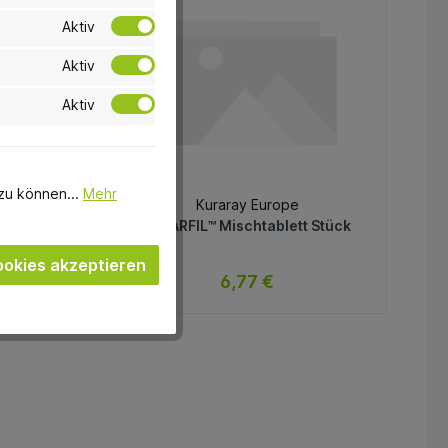
Aktiv
Aktiv
Aktiv
zu können...
Mehr
Kuraray Europe
ot
CLEARFIL™ Mischtablett Stück
okies akzeptieren
6,77 €
 Lager
Momentan nicht auf Lager
Variante
In den Warenkorb