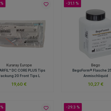
 %
-31.1 %
Kuraray Europe
Bego
ARFIL™ DC CORE PLUS Tips
BegoForm® Flasche 2
Packung 20 Front Tips L
Anmischliquid
19,60 €
10,27 €
sofort verfügbar
sofort verfügb
Variante
Variante
 %
-29.3 %