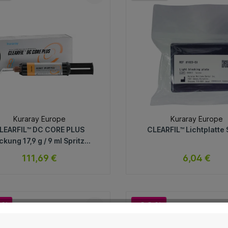
In den Warenkorb
In den Warenkorb
Kuraray Europe
Kuraray Europe
LEARFIL™ DC CORE PLUS
CLEARFIL™ Lichtplatte 
ckung 17,9 g / 9 ml Spritze
entin, 20 Mixing Tips, 10
111,69 €
6,04 €
ont Tips L, 10 Front Tips S
sofort verfügbar
sofort verfügb
Variante
Variante
 %
-3.8 %
In den Warenkorb
In den Warenkorb