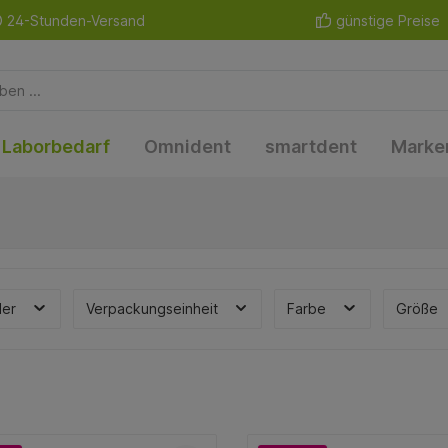
24-Stunden-Versand
günstige Preise
Laborbedarf
Omnident
smartdent
Marke
ler
Verpackungseinheit
Farbe
Größe