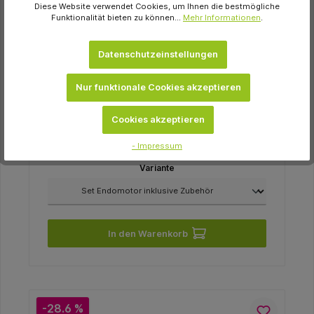
Diese Website verwendet Cookies, um Ihnen die bestmögliche
Funktionalität bieten zu können...
Mehr Informationen
.
Datenschutzeinstellungen
Coltene Whaledent
CanalPro X-Move Set Endomotor inklusive
Nur funktionale Cookies akzeptieren
Zubehör
1.118,13 €
Cookies akzeptieren
Momentan nicht auf Lager
- Impressum
Variante
In den Warenkorb
-28.6 %