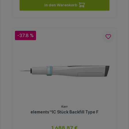
In den Warenkorb
-37.8 %
Kerr
elements™IC Stück Backfill Type F
1.688,87 €