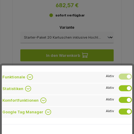
und Applikationspistole
682,57 €
sofort verfügbar
Variante
In den Warenkorb
Aktiv
Funktionale
-28.0 %
Aktiv
Statistiken
Aktiv
Komfortfunktionen
Aktiv
Google Tag Manager