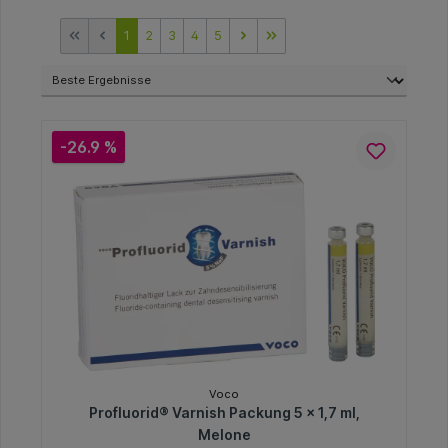
1
2
3
4
5
-26.9 %
Voco
Profluorid® Varnish Packung 5 x 1,7 ml,
Melone