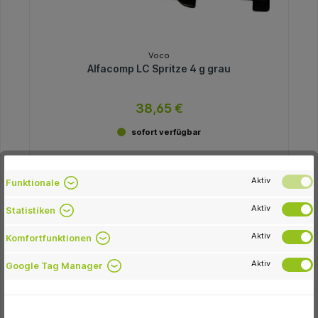
Voco
Alfacomp LC Spritze 4 g grau
38,65 €
sofort verfügbar
Variante
Aktiv
Funktionale
Aktiv
Statistiken
In den Warenkorb
Aktiv
Komfortfunktionen
Aktiv
Google Tag Manager
-26.3 %