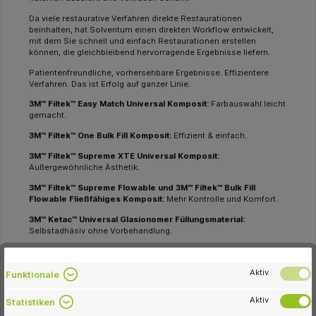
Da viele restaurative Verfahren direkte Restaurationen
beinhalten, hat Solventum einen direkten Workflow entwickelt,
mit dem Sie schnell und einfach Restaurationen erstellen
können, die gleichbleibend hervorragende Ergebnisse liefern.
Patientenfreundliche, vorhersehbare Ergebnisse. Effizientere
Verfahren. Das ist Erfolg auf ganzer Linie.
3M™ Filtek™ Easy Match Universal Komposit:
Farbauswahl leicht
gemacht.
3M™ Filtek™ One Bulk Fill Komposit:
Effizient & einfach.
3M™ Filtek™ Supreme XTE Universal Komposit:
Außergewöhnliche Ästhetik.
3M™ Filtek™ Supreme Flowable und 3M™ Filtek™ Bulk Fill
Flowable Fließfähiges Komposit:
Mehr Kontrolle und Komfort.
3M™ Ketac™ Universal Glasionomer Füllungsmaterial:
Selbstadhäsiv ohne Vorbehandlung.
3M™ Photac™ Fil Quick Aplicap™ Lichthärtendes Glasionomer
Füllungsmaterial:
Extrem schnell dank Lichthärtung.
Aktiv
Funktionale
Aktiv
Statistiken