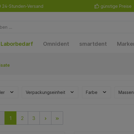
24-Stunden-Versand
günstige Preise
Laborbedarf
Omnident
smartdent
Marke
isate
ler
Verpackungseinheit
Farbe
Massen
1
2
3