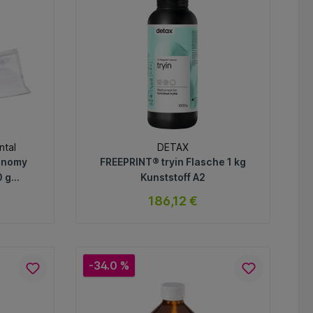
ntal
DETAX
conomy
FREEPRINT® tryin Flasche 1 kg
0 g
Kunststoff A2
186,12 €
ar
sofort verfügbar
Variante
-34.0 %
In den Warenkorb