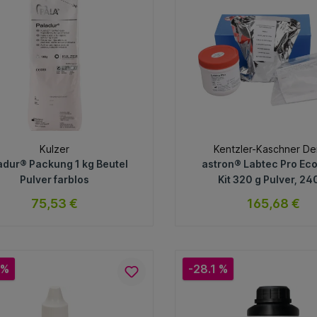
Kulzer
Kentzler-Kaschner De
adur® Packung 1 kg Beutel
astron® Labtec Pro E
Pulver farblos
Kit 320 g Pulver, 24
Flüssigkeit
75,53 €
165,68 €
sofort verfügbar
sofort verfügb
Variante
Variante
 %
-28.1 %
In den Warenkorb
In den Warenkorb