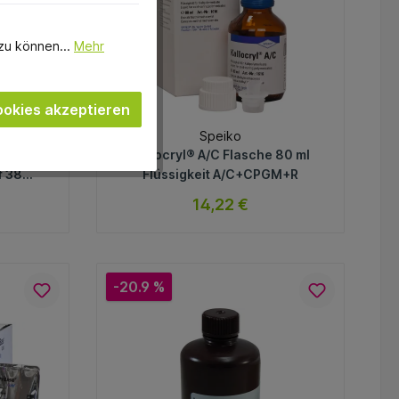
zu können...
Mehr
okies akzeptieren
Speiko
flex
Kallocryl® A/C Flasche 80 ml
f 385
Flüssigkeit A/C+CPGM+R
nt
14,22 €
Tage
sofort verfügbar
Variante
-20.9 %
In den Warenkorb