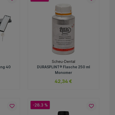
In den Warenkorb
Scheu-Dental
ung 40
DURASPLINT® Flasche 250 ml
Monomer
42,34 €
ar
sofort verfügbar
Variante
-28.3 %
In den Warenkorb