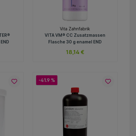
Vita Zahnfabrik
TER®
VITA VM® CC Zusatzmassen
 END
Flasche 30 g enamel END
18,14 €
ar
sofort verfügbar
Variante
-41.9 %
In den Warenkorb