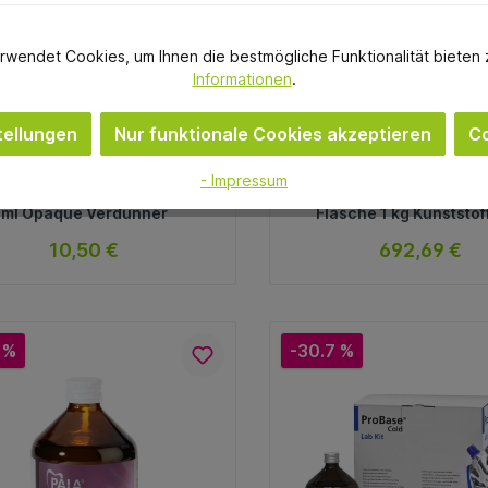
rwendet Cookies, um Ihnen die bestmögliche Funktionalität bieten 
Informationen
.
ellungen
Nur funktionale Cookies akzeptieren
Co
Hentschel-Dental
DETAX
- Impressum
ROPONT Silan Flasche 10
FREEPRINT® denture 
ml Opaque Verdünner
Flasche 1 kg Kunststof
nm, pink-transpare
10,50 €
692,69 €
sofort verfügbar
Lieferzeit ca. 14 
Variante
Variante
 %
-30.7 %
In den Warenkorb
In den Warenkorb