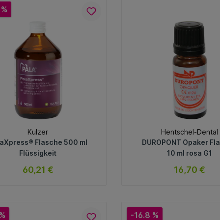
 %
Kulzer
Hentschel-Dental
laXpress® Flasche 500 ml
DUROPONT Opaker Fl
Flüssigkeit
10 ml rosa G1
60,21 €
16,70 €
sofort verfügbar
sofort verfügb
Variante
Variante
 %
-16.8 %