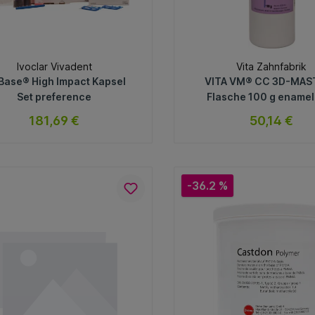
Ivoclar Vivadent
Vita Zahnfabrik
Base® High Impact Kapsel
VITA VM® CC 3D-MAS
Set preference
Flasche 100 g enamel
181,69 €
50,14 €
sofort verfügbar
sofort verfügb
Variante
Variante
-36.2 %
In den Warenkorb
In den Warenkorb