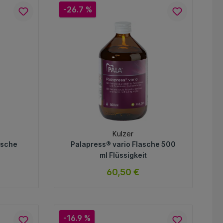
-26.7 %
Kulzer
asche
Palapress® vario Flasche 500
ml Flüssigkeit
60,50 €
ar
sofort verfügbar
Variante
-16.9 %