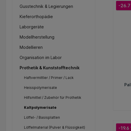
-26.7
Gusstechnik & Legierungen
Kieferorthopädie
Laborgeräte
Modellherstellung
Modellieren
Organisation im Labor
Prothetik & Kunststofftechnik
Haftvermittler / Primer / Lack
Pa
Heisspolymerisate
Hilfsmittel / Zubehör für Prothetik
Kaltpolymerisate
Löffel- / Basisplatten
Löffelmaterial (Pulver & Flüssigkeit)
-19.6