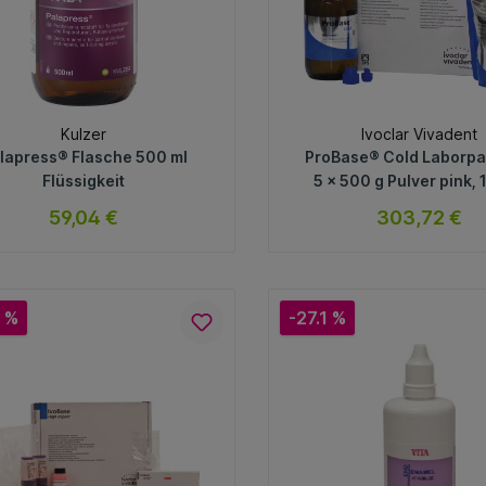
Kulzer
Ivoclar Vivadent
lapress® Flasche 500 ml
ProBase® Cold Laborp
Flüssigkeit
5 x 500 g Pulver pink, 1
Flüssigkeit
59,04 €
303,72 €
sofort verfügbar
sofort verfügb
Variante
Variante
 %
-27.1 %
In den Warenkorb
In den Warenkorb