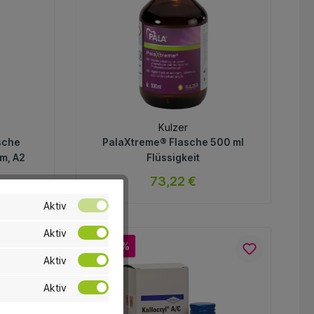
Kulzer
sche
PalaXtreme® Flasche 500 ml
nm, A2
Flüssigkeit
73,22 €
Aktiv
ar
Lieferzeit ca. 14 Tage
Aktiv
Variante
-22.7 %
Aktiv
In den Warenkorb
Aktiv