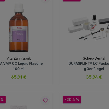
In den Warenkorb
In den Warenkorb
Vita Zahnfabrik
Scheu-Dental
TA VM® CC Liquid Flasche
DURASPLINT® LC Pack
100 ml
g 3er Riegel
65,91 €
35,94 €
sofort verfügbar
sofort verfügb
Variante
Variante
 %
-20.4 %
In den Warenkorb
In den Warenkorb