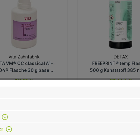
Vita Zahnfabrik
DETAX
TA VM® CC classical A1-
FREEPRINT® temp Fla
D4® Flasche 30 g base
500 g Kunststoff 385 
dentine A3
18,11 €
127,64 €
sofort verfügbar
sofort verfügb
Variante
Variante
-14.0 %
In den Warenkorb
In den Warenkorb
er