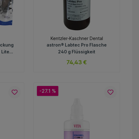
Kentzler-Kaschner Dental
ackung
astron® Labtec Pro Flasche
 Liter
240 g Flüssigkeit
74,43 €
ar
sofort verfügbar
Variante
-27.1 %
In den Warenkorb