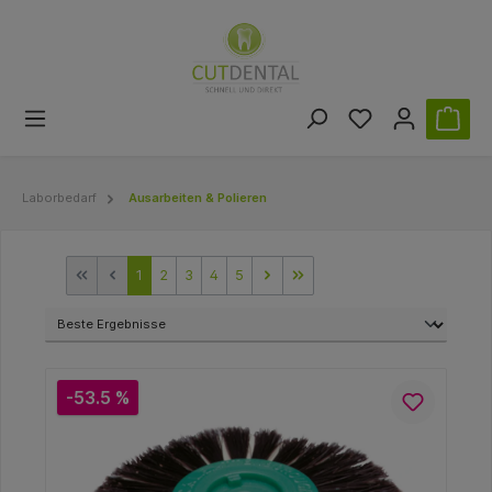
Laborbedarf
Ausarbeiten & Polieren
1
2
3
4
5
-53.5 %