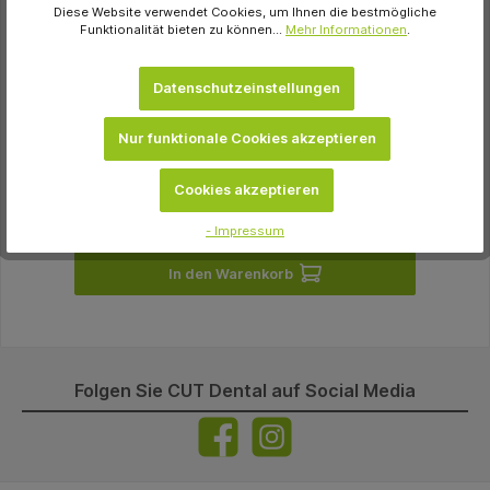
Diese Website verwendet Cookies, um Ihnen die bestmögliche
Medicom® Papier-Mundspülbecher Karton
Funktionalität bieten zu können...
Mehr Informationen
.
3.000 Stück grün
103,09 €
Datenschutzeinstellungen
sofort verfügbar
Nur funktionale Cookies akzeptieren
Variante
Cookies akzeptieren
- Impressum
In den Warenkorb
Folgen Sie CUT Dental auf Social Media