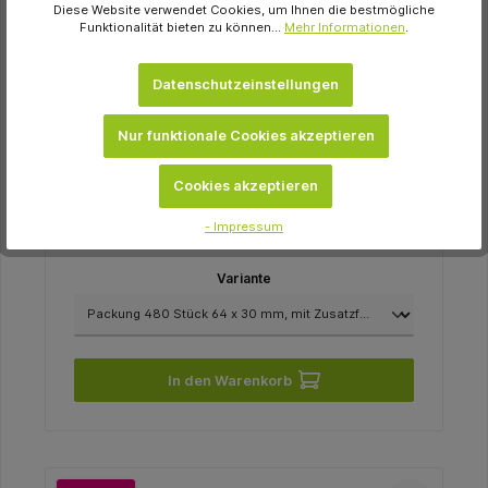
Diese Website verwendet Cookies, um Ihnen die bestmögliche
Funktionalität bieten zu können...
Mehr Informationen
.
Datenschutzeinstellungen
Beycodent
Nur funktionale Cookies akzeptieren
Befund 01 Etiketten Packung 480 Stück 64 x
30 mm, mit Zusatzfeldern
Cookies akzeptieren
19,69 €
- Impressum
sofort verfügbar
Variante
In den Warenkorb