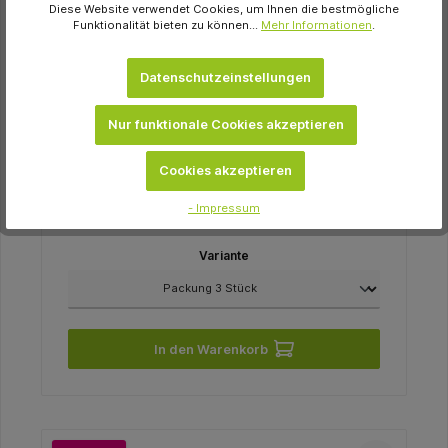
Diese Website verwendet Cookies, um Ihnen die bestmögliche
Funktionalität bieten zu können...
Mehr Informationen
.
Datenschutzeinstellungen
Hofmeester
Nur funktionale Cookies akzeptieren
Interlig Fiber Glass Tape Packung 3 Stück
Cookies akzeptieren
32,30 €
- Impressum
Momentan nicht auf Lager
Variante
In den Warenkorb