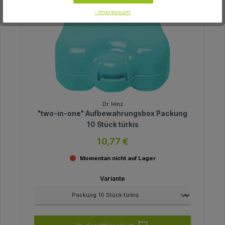
- Impressum
Dr. Hinz
"two-in-one" Aufbewahrungsbox Packung
10 Stück türkis
10,77 €
Momentan nicht auf Lager
Variante