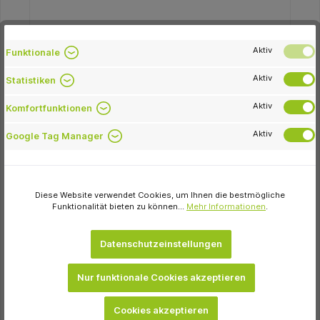
Speiko
Aktiv
Funktionale
SPEIKODENT-Modellkästen Karton 30 Stück
Typ ll verkehrsgelb
Aktiv
Statistiken
128,25 €
Aktiv
Komfortfunktionen
Momentan nicht auf Lager
Aktiv
Google Tag Manager
Variante
Diese Website verwendet Cookies, um Ihnen die bestmögliche
Funktionalität bieten zu können...
Mehr Informationen
.
In den Warenkorb
Datenschutzeinstellungen
Nur funktionale Cookies akzeptieren
-13.2 %
Cookies akzeptieren