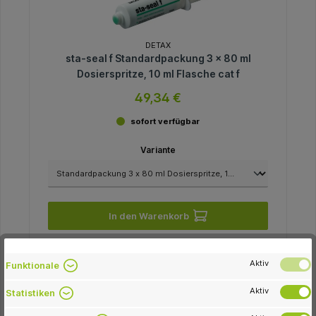
DETAX
sta-seal f Standardpackung 3 x 80 ml
Dosierspritze, 10 ml Flasche cat f
49,34 €
sofort verfügbar
Variante
In den Warenkorb
Aktiv
Funktionale
-25.0 %
Aktiv
Statistiken