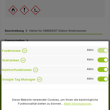
Beschreibung
Härter für OMNIDENT Silikon-Knetmassen.
Eigenschaften
Aktiv
Downloads
Funktionale
Aktiv
Statistiken
Aktiv
Komfortfunktionen
Aktiv
Google Tag Manager
Kunden kauften auch
Diese Website verwendet Cookies, um Ihnen die bestmögliche
Funktionalität bieten zu können...
Mehr Informationen
.