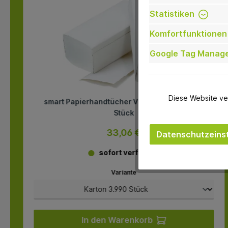
Statistiken
Komfortfunktionen
Google Tag Manag
Diese Website ve
smart Papierhandtücher V-Falz Karton 3.990
Stück
33,06 €
Datenschutzeinst
sofort verfügbar
Variante
In den Warenkorb