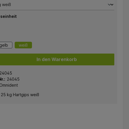
seinheit
gelb
weiß
In den Warenkorb
24045
r.:
24045
Omnident
 25 kg Hartgips weiß