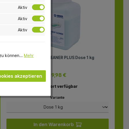
Aktiv
Aktiv
Aktiv
zu können...
Mehr
ALGILOCK® CLEANER PLUS Dose 1 kg
19,98 €
okies akzeptieren
sofort verfügbar
Variante
In den Warenkorb