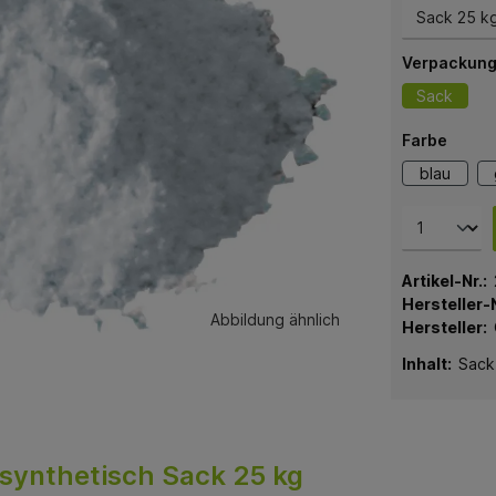
Verpackung
Sack
Farbe
blau
Artikel-Nr.:
Hersteller-N
Abbildung ähnlich
Hersteller:
Inhalt:
Sack
 synthetisch Sack 25 kg