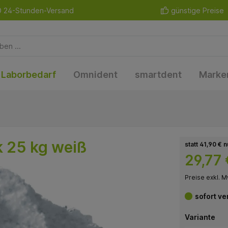
24-Stunden-Versand
günstige Preise
Laborbedarf
Omnident
smartdent
Marke
k 25 kg weiß
statt 41,90 € n
29,77 
Preise exkl. M
sofort ve
Variante