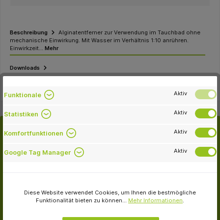
Beschreibung
Alginatentferner zur Verwendung im Tauchbad ohne
mechanische Einwirkung. Mit Wasser im Verhältnis 1:10 anrühren.
Einwirkzeit…
Mehr
Downloads
Aktiv
Funktionale
Aktiv
Statistiken
Aktiv
Komfortfunktionen
Alternativartikel
Aktiv
Google Tag Manager
Kunden kauften auch
Diese Website verwendet Cookies, um Ihnen die bestmögliche
Funktionalität bieten zu können...
Mehr Informationen
.