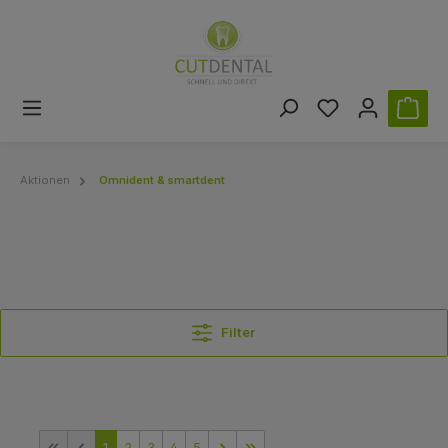
Aktionen
Omnident & smartdent
Filter
1
2
3
4
5