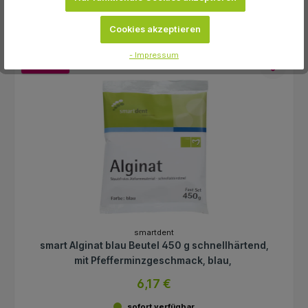
Cookies akzeptieren
- Impressum
-17.7 %
smartdent
smart Alginat blau Beutel 450 g schnellhärtend,
mit Pfefferminzgeschmack, blau,
6,17 €
sofort verfügbar