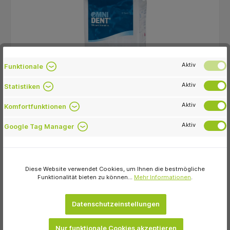
Aktiv
Funktionale
Aktiv
Statistiken
Omnident
Aktiv
Omnicolor Universal Alginat Beutel 500 g
Komfortfunktionen
Pfefferminz
Aktiv
Google Tag Manager
7,58 €
sofort verfügbar
Diese Website verwendet Cookies, um Ihnen die bestmögliche
Variante
Funktionalität bieten zu können...
Mehr Informationen
.
Datenschutzeinstellungen
In den Warenkorb
Nur funktionale Cookies akzeptieren