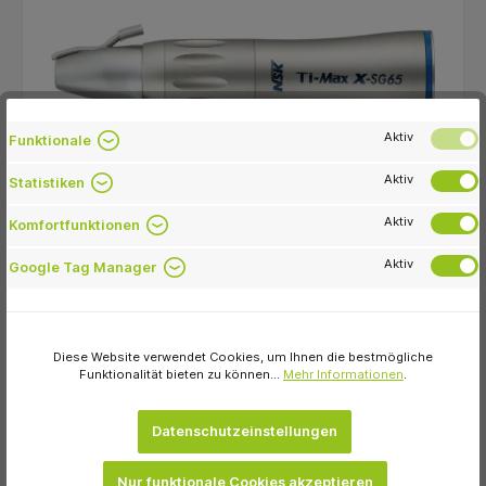
Aktiv
Funktionale
Aktiv
Statistiken
NSK Europe
Aktiv
Ti-Max X Stück Handstück X-SG65, 1:1
Komfortfunktionen
Übertragung, ohne Licht
Aktiv
Google Tag Manager
432,20 €
sofort verfügbar
Diese Website verwendet Cookies, um Ihnen die bestmögliche
Variante
Funktionalität bieten zu können...
Mehr Informationen
.
Datenschutzeinstellungen
In den Warenkorb
Nur funktionale Cookies akzeptieren