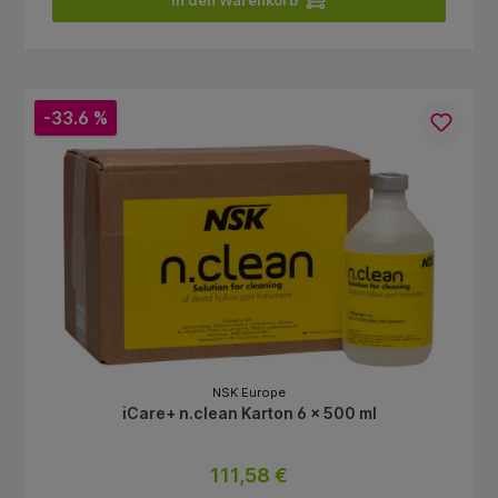
In den Warenkorb
-33.6 %
NSK Europe
iCare+ n.clean Karton 6 x 500 ml
111,58 €