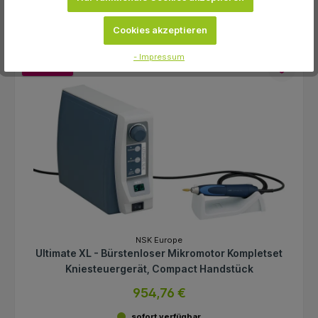
Cookies akzeptieren
- Impressum
-39.6 %
NSK Europe
Ultimate XL - Bürstenloser Mikromotor Kompletset
Kniesteuergerät, Compact Handstück
954,76 €
sofort verfügbar