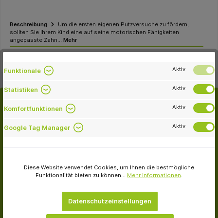
Beschreibung
Um die ersten eigenen Putzversuche zu fördern,
sollten Sie Ihrem Kind eine auf seine motorischen Fähigkeiten
angepasste Zahn…
Mehr
Aktiv
Funktionale
Aktiv
Statistiken
Aktiv
Komfortfunktionen
Kunden kauften auch
Aktiv
Google Tag Manager
Diese Website verwendet Cookies, um Ihnen die bestmögliche
Funktionalität bieten zu können...
Mehr Informationen
.
-29.5 %
Datenschutzeinstellungen