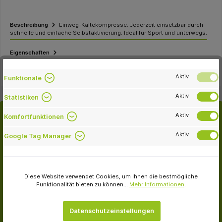
Beschreibung
Einweg-Kältekompresse. Jederzeit einsetzbar durch
schnelle und einfache Selbstaktivierung. Ideal für Sport und unterwegs.
Eigenschaften
Aktiv
Funktionale
Aktiv
Statistiken
Aktiv
Komfortfunktionen
Kunden kauften auch
Aktiv
Google Tag Manager
Diese Website verwendet Cookies, um Ihnen die bestmögliche
Funktionalität bieten zu können...
Mehr Informationen
.
-33.9 %
Datenschutzeinstellungen