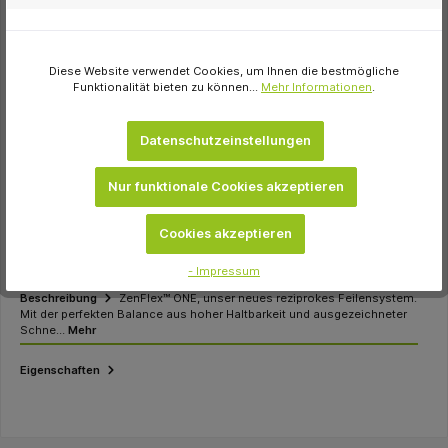
In den Warenkorb
Artikel-Nr.:
298906
Diese Website verwendet Cookies, um Ihnen die bestmögliche
Hersteller-Nr.:
825-9720
Funktionalität bieten zu können...
Mehr Informationen
.
Hersteller:
Kerr
Inhalt:
Packung 50 Spitzen 30 mm, Taper.06 ISO 020
Datenschutzeinstellungen
Beschaffungsartikel
Nur funktionale Cookies akzeptieren
Rücknahme ausgeschlossen
Cookies akzeptieren
- Impressum
Beschreibung
ZenFlex™ ONE, unser neues reziprokes Feilensystem.
Mit der perfekten Balance aus hoher Haltbarkeit und ausgezeichneter
Schne…
Mehr
Eigenschaften