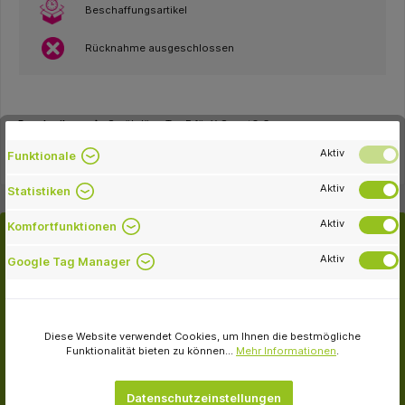
Beschaffungsartikel
Rücknahme ausgeschlossen
Beschreibung
Sprühdüse Typ F für X-Smart® Go.
Aktiv
Funktionale
Aktiv
Statistiken
Aktiv
Komfortfunktionen
Aktiv
Google Tag Manager
Passende Artikel
Diese Website verwendet Cookies, um Ihnen die bestmögliche
Funktionalität bieten zu können...
Mehr Informationen
.
-12.4 %
Datenschutzeinstellungen