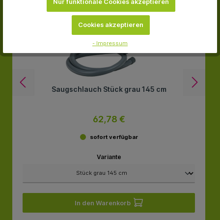
Nur funktionale Cookies akzeptieren
Cookies akzeptieren
- Impressum
Saugschlauch Stück grau 145 cm
62,78 €
sofort verfügbar
Variante
In den Warenkorb