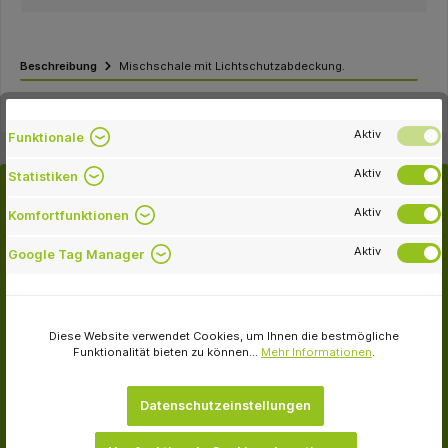
Beschreibung
Mischschale mit Lichtschutzabdeckung.
Aktiv
Funktionale
Aktiv
Statistiken
Aktiv
Komfortfunktionen
Kunden kauften auch
Aktiv
Google Tag Manager
Diese Website verwendet Cookies, um Ihnen die bestmögliche
Funktionalität bieten zu können...
Mehr Informationen
.
-25.7 %
Datenschutzeinstellungen