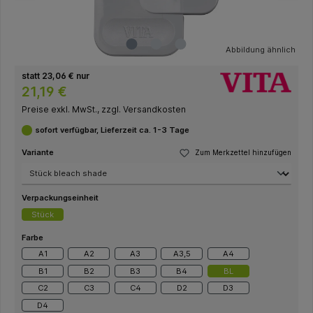
Abbildung ähnlich
statt 23,06 € nur
21,19 €
Preise exkl. MwSt., zzgl. Versandkosten
sofort verfügbar, Lieferzeit ca. 1-3 Tage
Variante
Zum Merkzettel hinzufügen
Verpackungseinheit
Stück
Farbe
A1
A2
A3
A3,5
A4
B1
B2
B3
B4
BL
C2
C3
C4
D2
D3
D4