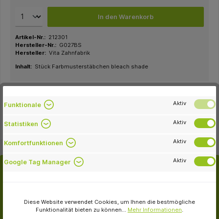
In den Warenkorb
Artikel-Nr.:
212301
Hersteller-Nr.:
G027BS
Hersteller:
Vita Zahnfabrik
Inhalt:
Stück Farbmusterstäbchen bleach shade
Aktiv
Funktionale
Beschreibung
Farbmusterstäbchen VITA classical.
Aktiv
Statistiken
Aktiv
Komfortfunktionen
Aktiv
Google Tag Manager
Kunden kauften auch
Diese Website verwendet Cookies, um Ihnen die bestmögliche
Funktionalität bieten zu können...
Mehr Informationen
.