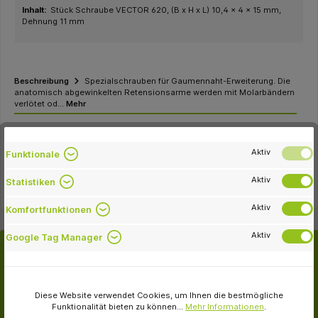
Inhalt:
Stück Schraube VECTOR 620, (B x H x L) 10,4 x 4 x 15 mm,
Dehnung 11 mm
Beschreibung
Spezialschrauben für Gaumennaht-Erweiterung. Die
anatomisch abgewinkelten Retensionsarme werden mit Molarbändern
verlötet od…
Mehr
Eigenschaften
Aktiv
Funktionale
Downloads
Aktiv
Statistiken
Aktiv
Komfortfunktionen
Aktiv
Google Tag Manager
Kunden kauften auch
Diese Website verwendet Cookies, um Ihnen die bestmögliche
Funktionalität bieten zu können...
Mehr Informationen
.