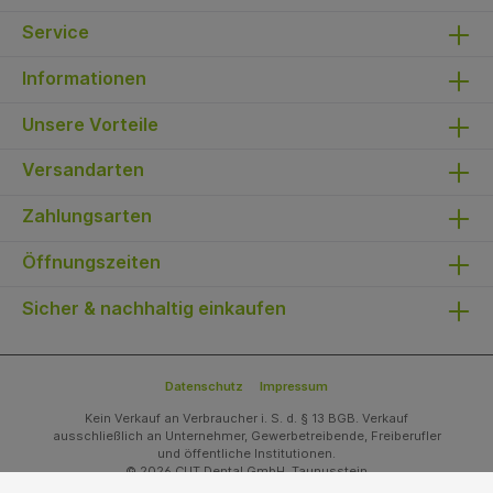
Service
Informationen
Unsere Vorteile
Versandarten
Zahlungsarten
Öffnungszeiten
Sicher & nachhaltig einkaufen
Datenschutz
Impressum
Kein Verkauf an Verbraucher i. S. d. § 13 BGB. Verkauf
ausschließlich an Unternehmer, Gewerbetreibende, Freiberufler
und öffentliche Institutionen.
© 2026 CUT Dental GmbH, Taunusstein