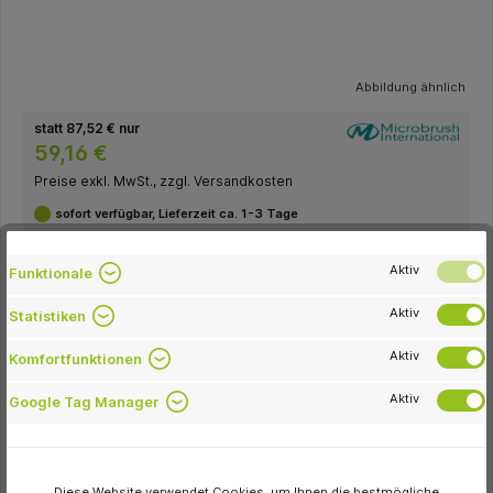
Abbildung ähnlich
statt 87,52 € nur
59,16 €
Preise exkl. MwSt., zzgl. Versandkosten
sofort verfügbar, Lieferzeit ca. 1-3 Tage
Variante
Zum Merkzettel hinzufügen
Aktiv
Funktionale
Aktiv
Statistiken
Verpackungseinheit
Stück
Aktiv
Komfortfunktionen
Farbe
Aktiv
Google Tag Manager
grün
rot
In den Warenkorb
Diese Website verwendet Cookies, um Ihnen die bestmögliche