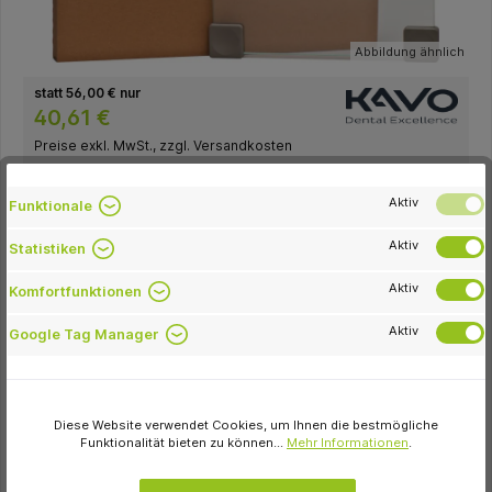
Abbildung ähnlich
statt 56,00 € nur
40,61 €
Preise exkl. MwSt., zzgl. Versandkosten
sofort verfügbar, Lieferzeit ca. 1-3 Tage
Aktiv
Funktionale
Variante
Zum Merkzettel hinzufügen
Aktiv
Statistiken
Verpackungseinheit
Aktiv
Komfortfunktionen
Stück
Aktiv
Google Tag Manager
In den Warenkorb
Artikel-Nr.:
58119
Hersteller-Nr.:
0.659.3031
Diese Website verwendet Cookies, um Ihnen die bestmögliche
Hersteller:
KaVo Dental
Funktionalität bieten zu können...
Mehr Informationen
.
Inhalt:
Stück Scheibe 220 x 220 mm