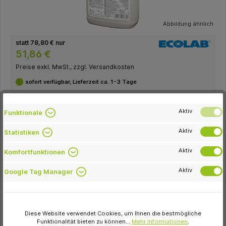
Abbildung ähnlich
statt 78,80 € nur
51,86 €
Preise exkl. MwSt., zzgl. Versandkosten
sofort verfügbar, Lieferzeit ca. 1-3 Tage
Variante
Zum Merkzettel hinzufügen
Aktiv
Funktionale
Aktiv
Verpackungseinheit
Statistiken
Flasche(n)
Kanister
Aktiv
Komfortfunktionen
In den Warenkorb
Aktiv
Google Tag Manager
Artikel-Nr.:
207600
Hersteller-Nr.:
3046620(4)
Hersteller:
Ecolab
Diese Website verwendet Cookies, um Ihnen die bestmögliche
Inhalt:
Flasche 2 Liter
Funktionalität bieten zu können...
Mehr Informationen
.