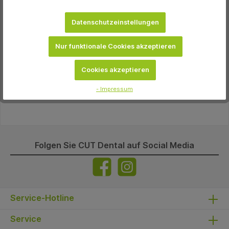
Datenschutzeinstellungen
Beschreibung
Sekusept® MultiEnzyme Leistungsstarker pH
neutraler Enzymreiniger zur RKI-konformen Vorreinigung medizinischer
Nur funktionale Cookies akzeptieren
Instrumente u…
Mehr
Cookies akzeptieren
Eigenschaften
- Impressum
Downloads
Folgen Sie CUT Dental auf Social Media
Service-Hotline
Service