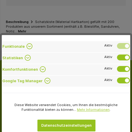
Beschreibung
Schatzkiste (Material Hartkarton) gefüllt mit 200
Produkten aus unserem Sortiment (enthält z.B. Bleistifte, Sanduhren,
Notiz…
Mehr
Aktiv
Funktionale
Aktiv
Statistiken
Aktiv
Komfortfunktionen
Kunden kauften auch
Aktiv
Google Tag Manager
Diese Website verwendet Cookies, um Ihnen die bestmögliche
Funktionalität bieten zu können...
Mehr Informationen
.
-33.1 %
Datenschutzeinstellungen