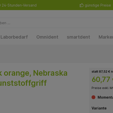
24-Stunden-Versand
günstige Preise
Laborbedarf
Omnident
smartdent
Marke
 orange, Nebraska
statt 87,52 € 
60,77
unststoffgriff
Preise exkl. M
Momentan
Variante