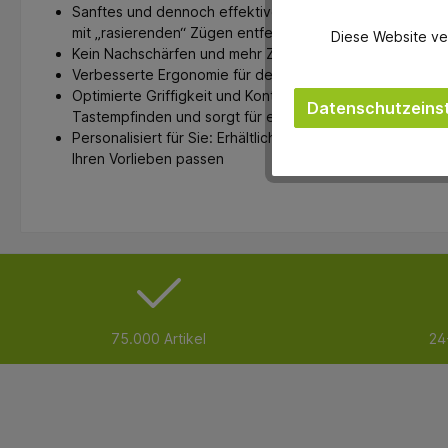
Sanftes und dennoch effektives Scaling: Zahnstein und 
mit „rasierenden“ Zügen entfernt - für eine schonende 
Diese Website ve
Kein Nachschärfen und mehr Zeit für das Wesentliche: di
Verbesserte Ergonomie für den täglichen Gebrauch
Optimierte Griffigkeit und Kontrolle: Der ultraleichte, 
Datenschutzeinst
Tastempfinden und sorgt für ein ermüdungsfreies Arbei
Personalisiert für Sie: Erhältlich in einer Reihe von Farb
Ihren Vorlieben passen
75.000 Artikel
24