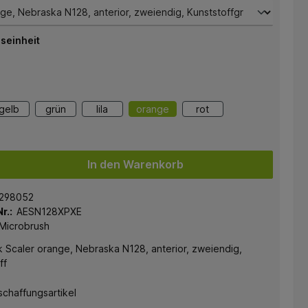
seinheit
gelb
grün
lila
orange
rot
In den Warenkorb
298052
r.:
AESN128XPXE
Microbrush
 Scaler orange, Nebraska N128, anterior, zweiendig,
ff
chaffungsartikel