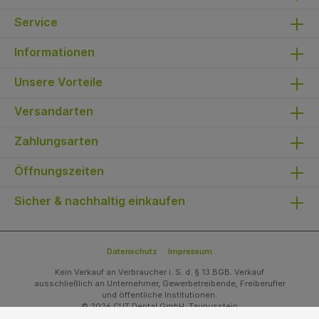
Service
Informationen
Unsere Vorteile
Versandarten
Zahlungsarten
Öffnungszeiten
Sicher & nachhaltig einkaufen
Datenschutz
Impressum
Kein Verkauf an Verbraucher i. S. d. § 13 BGB. Verkauf
ausschließlich an Unternehmer, Gewerbetreibende, Freiberufler
und öffentliche Institutionen.
© 2026 CUT Dental GmbH, Taunusstein