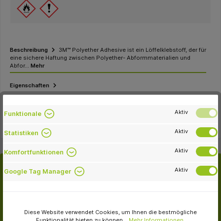
Beschreibung
3M™ Polyether Adhesive ist ein Löffelklebstoff, der für
eine sichere Haftung zwischen Polyether- Abformmaterialien und
Abfor…
Mehr
Eigenschaften
Downloads
Aktiv
Funktionale
Aktiv
Statistiken
Aktiv
Komfortfunktionen
Aktiv
Google Tag Manager
Passende Artikel
Kunden kauften auch
Diese Website verwendet Cookies, um Ihnen die bestmögliche
Funktionalität bieten zu können...
Mehr Informationen
.