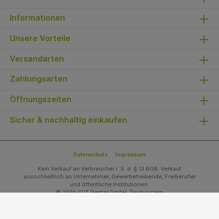
Informationen
Unsere Vorteile
Versandarten
Zahlungsarten
Öffnungszeiten
Sicher & nachhaltig einkaufen
Datenschutz
Impressum
Kein Verkauf an Verbraucher i. S. d. § 13 BGB. Verkauf
ausschließlich an Unternehmer, Gewerbetreibende, Freiberufler
und öffentliche Institutionen.
© 2026 CUT Dental GmbH, Taunusstein