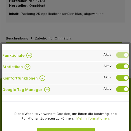
Hersteller-Nr.:
39170
Hersteller:
Omnident
Inhalt:
Packung 25 Applikationskanülen blau, abgewinkelt
Beschreibung
Zubehör für OmniEtch.
Eigenschaften
Aktiv
Funktionale
Aktiv
Statistiken
Aktiv
Komfortfunktionen
Aktiv
Google Tag Manager
Kunden kauften auch
Diese Website verwendet Cookies, um Ihnen die bestmögliche
Funktionalität bieten zu können...
Mehr Informationen
.