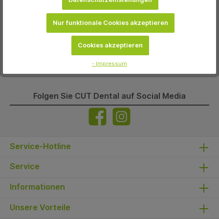
Nur funktionale Cookies akzeptieren
Beschreibung
Mit 67 % Mineralsalz und 6 KräuternSchützt vor
ZahnfleischblutenFür eine gesunde Mundflora
Mehr
Cookies akzeptieren
- Impressum
Folgen Sie CUT Dental auf Social Media
Service-Hotline
Service
Informationen
Unsere Vorteile