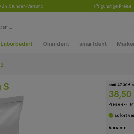
24-Stunden-Versand
günstige Preise
Laborbedarf
Omnident
smartdent
Marke
 2
 S
statt 47,30 € 
38,50
Preise exkl. M
sofort ve
Variante