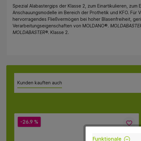
Spezial Alabastergips der Klasse 2, zum Einartikulieren, zum E
Anschauungsmodelle im Bereich der Prothetik und KFO. Für Vo
hervorragendes Fließvermögen bei hoher Blasenfreiheit, ger
Verarbeitungseigenschaften von MOLDANO®.
MOLDABASTE
MOLDABASTER®
. Klasse 2.
Kunden kauften auch
-26.9 %
Funktionale