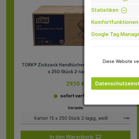
Statistiken
Komfortfunktionen
Google Tag Manag
Diese Website ve
TORK® Zickzack Handtücher Advanced Karton 15
x 250 Stück 2-lagig, weiß
Datenschutzeinst
29,10 €
sofort verfügbar
Variante
In den Warenkorb