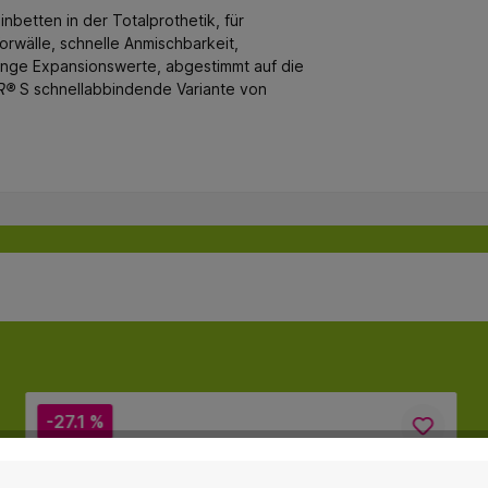
inbetten in der Totalprothetik, für
rwälle, schnelle Anmischbarkeit,
inge Expansionswerte, abgestimmt auf die
R®
S schnellabbindende Variante von
-27.1 %