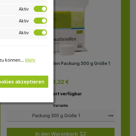
Aktiv
Aktiv
Aktiv
zu können...
Mehr
smart Zahnwatterollen Packung 300 g Größe 1
okies akzeptieren
3,32 €
sofort verfügbar
Variante
In den Warenkorb