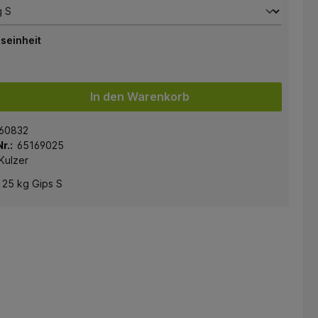
seinheit
In den Warenkorb
60832
r.:
65169025
Kulzer
 25 kg Gips S