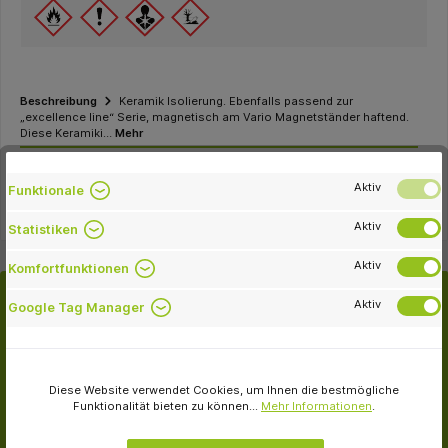
Beschreibung
Keramik Isolierung. Ebenfalls passend zur
„excellence line“ Serie, magnetisch am Vario Magnetständer haftend.
Diese Keramiki…
Mehr
Downloads
Aktiv
Funktionale
Aktiv
Statistiken
Aktiv
Komfortfunktionen
Aktiv
Google Tag Manager
Kunden kauften auch
Diese Website verwendet Cookies, um Ihnen die bestmögliche
Funktionalität bieten zu können...
Mehr Informationen
.