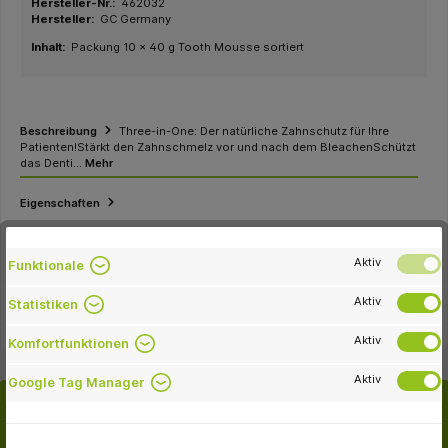
Hersteller-Nr.:
462032
Hersteller:
GC Germany
Inhalt:
Packung 10 x 40 g Tooth Mousse sortiert
Beschreibung
Three-in-One: Der natürliche Zahnschutz für Ihre
Patienten!Stärkt den Zahnschmelz vor und nach dem BleachenSchützt
das Denti…
Mehr
Eigenschaften
Downloads
Aktiv
Funktionale
Videos
Aktiv
Statistiken
Aktiv
Komfortfunktionen
Aktiv
Google Tag Manager
Passende Artikel