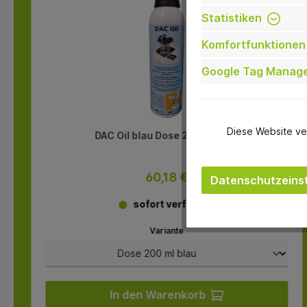
Statistiken
Komfortfunktionen
Google Tag Manag
Diese Website ve
DAC Oil blau Dose 200 ml blau
60,18 €
Datenschutzeinst
sofort verfügbar
Variante
In den Warenkorb