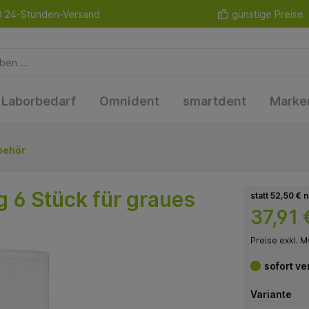
24-Stunden-Versand
günstige Preise
Laborbedarf
Omnident
smartdent
Marke
ubehör
g 6 Stück für graues
statt 52,50 € 
37,91 
Preise exkl. M
sofort ve
Variante