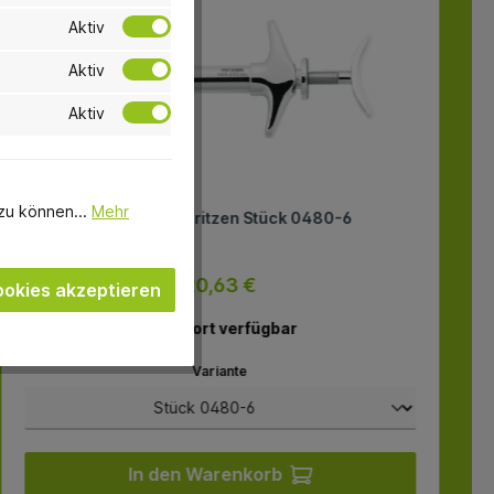
Aktiv
Aktiv
Aktiv
zu können...
Mehr
Aspirationsspritzen Stück 0480-6
20,63 €
okies akzeptieren
sofort verfügbar
Variante
In den Warenkorb