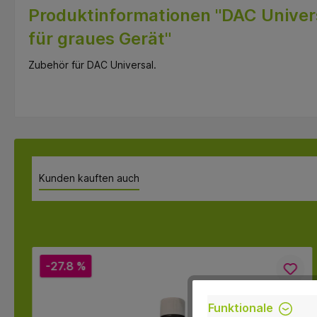
Produktinformationen "DAC Univers
für graues Gerät"
Zubehör für DAC Universal.
Kunden kauften auch
-27.8 %
Funktionale