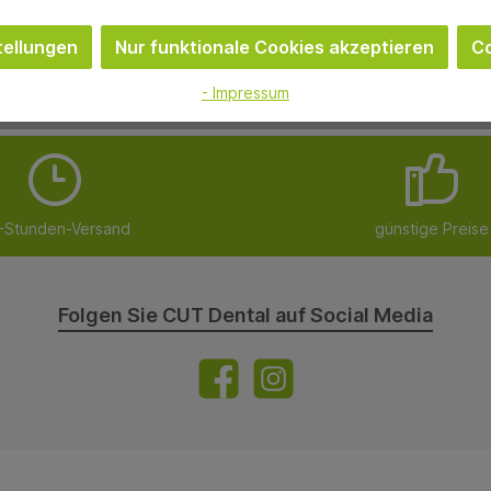
e Bildung von Aphthen wird dank der
n. Ohne Mikroplastik.
ellungen
Nur funktionale Cookies akzeptieren
Co
- Impressum
-Stunden-Versand
günstige Preise
Folgen Sie CUT Dental auf Social Media