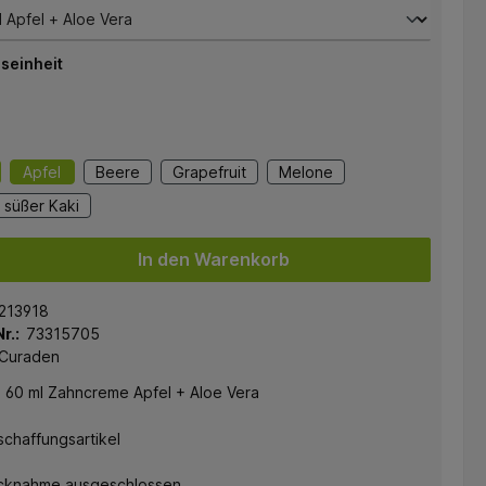
seinheit
Apfel
Beere
Grapefruit
Melone
süßer Kaki
In den Warenkorb
213918
r.:
73315705
Curaden
 60 ml Zahncreme Apfel + Aloe Vera
chaffungsartikel
cknahme ausgeschlossen