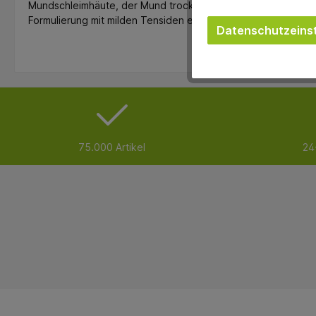
Mundschleimhäute, der Mund trocknet nicht aus und auch di
Formulierung mit milden Tensiden eingedämmt. Ohne Triclosa
Datenschutzeinst
75.000 Artikel
24