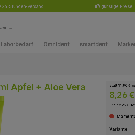
24-Stunden-Versand
günstige Preise
Laborbedarf
Omnident
smartdent
Marke
l Apfel + Aloe Vera
statt 11,90 € n
8,26 €
Preise exkl. M
Momentan
Variante