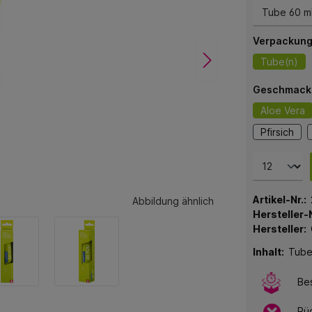
Verpackung
Tube(n)
Geschmack
Aloe Vera
Pfirsich
Artikel-Nr.:
Abbildung ähnlich
Hersteller-N
Hersteller:
Inhalt:
Tube
Bes
Rü