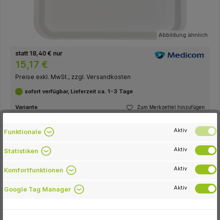
Abbildung ähnlich
statt 18,40 € nur
15,17 €
Preise exkl. MwSt., zzgl. Versandkosten
sofort verfügbar, Lieferzeit ca. 1-3 Tage
Variante
Zum Merkzettel hinzufügen
Aktiv
Funktionale
Verpackungseinheit
Aktiv
Stück
Statistiken
Farbe
Aktiv
Komfortfunktionen
beige
blau
gelb
grau
grün
Aktiv
Google Tag Manager
lila
orange
pink
rot
transparent
weiß