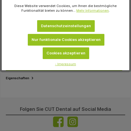
In den Warenkorb
Diese Website verwendet Cookies, um Ihnen die bestmögliche
Funktionalität bieten zu können...
Mehr Informationen
.
Artikel-Nr.:
45941
Hersteller-Nr.:
20Z401A
Hersteller:
Medicom
Datenschutzeinstellungen
Inhalt:
Stück Tray 34 x 24,5 x 2,2 cm, ohne Einteilung weiß
Nur funktionale Cookies akzeptieren
Cookies akzeptieren
Beschreibung
Das Tray zum Durchblicken. Endlich Ordnung und
Übersicht am Behandlungsplatz. Das einzigartige B-Lok System
- Impressum
ermöglicht eine…
Mehr
Eigenschaften
Folgen Sie CUT Dental auf Social Media